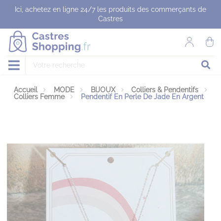
Panneau de gestion des cookies
Ici, achetez en ligne 24/7 les produits des commerçants de
Castres
Accueil
MODE
BIJOUX
Colliers & Pendentifs
Colliers Femme
Pendentif En Perle De Jade En Argent