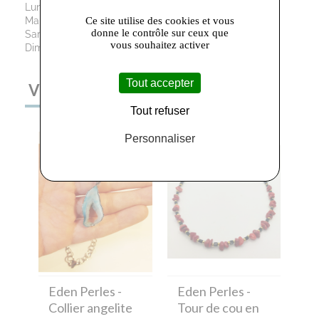
Lundi: 14h00 - 17h00
Ce site utilise des cookies et vous
Mardi au Vendredi : 09h30 - 12h00 / 13h30 - 19h00
donne le contrôle sur ceux que
Samedi: 09h30 - 12h00 / 13h30 - 18h30
vous souhaitez activer
Dimanche : Fermé
Tout accepter
VOUS AIMEREZ AUSSI
Tout refuser
Personnaliser
Eden Perles
-
Eden Perles
-
Collier angelite
Tour de cou en