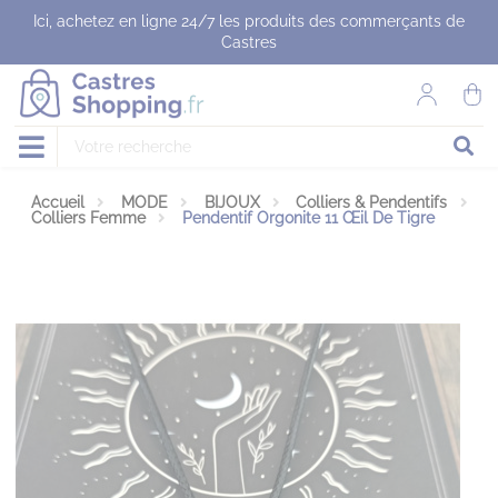
Panneau de gestion des cookies
Ici, achetez en ligne 24/7 les produits des commerçants de
Castres
Accueil
MODE
BIJOUX
Colliers & Pendentifs
Colliers Femme
Pendentif Orgonite 11 Œil De Tigre