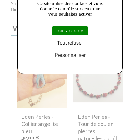
Ce site utilise des cookies et vous
Samedi: 09h30 - 12h00 / 13h30 - 18h30
donne le contrôle sur ceux que
Dimanche : Fermé
vous souhaitez activer
VOUS AIMEREZ AUSSI
Tout accepter
Tout refuser
Personnaliser
Eden Perles
-
Eden Perles
-
Collier angelite
Tour de cou en
bleu
pierres
32,00 €
naturelles corail