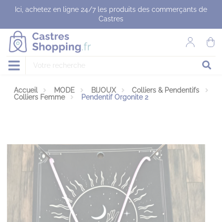
Panneau de gestion des cookies
Ici, achetez en ligne 24/7 les produits des commerçants de
Castres
Accueil
MODE
BIJOUX
Colliers & Pendentifs
Colliers Femme
Pendentif Orgonite 2