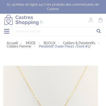
Panneau de gestion des cookies
Ici, achetez en ligne 24/7 les produits des commerçants de
Castres
Accueil
MODE
BIJOUX
Colliers & Pendentifs
Colliers Femme
Pendentif Ovale Fleurs /Doré #17