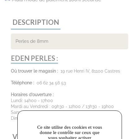
DESCRIPTION
Perles de 8mm
EDEN PERLES :
Où trouver le magasin :
19 rue Henri IV, 81100 Castres
Téléphone :
06 62 34 56 53
Horaires d’ouverture :
Lundi: 14h00 - 17h00
Mardi au Vendredi : 09h30 - 12h00 / 13h30 - 19h00
Samedi: 09h30 - 12h00 / 13h30 - 18h30
Dimanche : Fermé
Ce site utilise des cookies et vous
donne le contrôle sur ceux que
VOUS AIMEREZ AUSSI
vous souhaitez activer