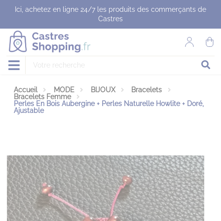
Panneau de gestion des cookies
Ici, achetez en ligne 24/7 les produits des commerçants de
Castres
Accueil
MODE
BIJOUX
Bracelets
Bracelets Femme
Perles En Bois Aubergine + Perles Naturelle Howlite + Doré,
Ajustable