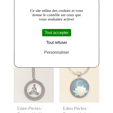
Ce site utilise des cookies et vous
donne le contrôle sur ceux que
vous souhaitez activer
Eden Perles
-
Eden Perles
-
Porte-clés
Porte-clés Lotus
Hibou
13,00 €
Tout accepter
8,00 €
Tout refuser
Personnaliser
Eden Perles
-
Eden Perles
-