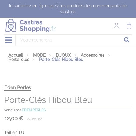
Panneau de gestion des cookies
Ici, achetez en ligne 24/7 les produits des commerçants de
Castres
Accueil
MODE
BIJOUX
Accessoires
Porte-clés
Porte-Clés Hibou Bleu
Eden Perles
Porte-Clés Hibou Bleu
vendu par
EDEN PERLES
12,00 €
TVA incluse
Taille : TU