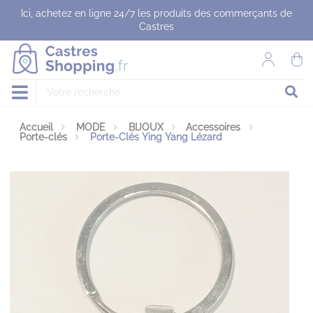
Panneau de gestion des cookies
Ici, achetez en ligne 24/7 les produits des commerçants de
Castres
Accueil
MODE
BIJOUX
Accessoires
Porte-clés
Porte-Clés Ying Yang Lézard