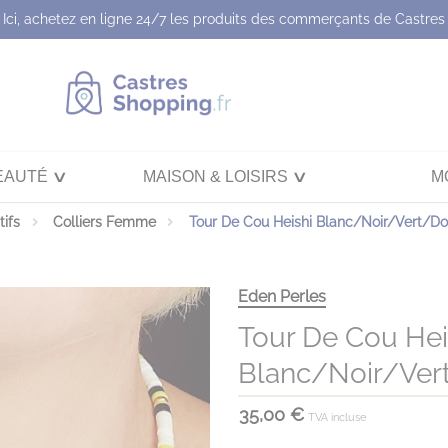
Ici, achetez en ligne 24/7 les produits des commerçants de Castres
EAUTÉ
MAISON & LOISIRS
M
tifs
Colliers Femme
Tour De Cou Heishi Blanc/Noir/Vert/Do
Eden Perles
Tour De Cou Hei
Blanc/noir/ver
35,00 €
TVA incluse