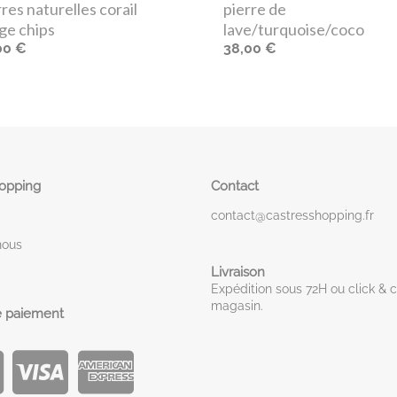
rres naturelles corail
pierre de
ge chips
lave/turquoise/coco
00 €
38,00 €
hopping
Contact
contact@castresshopping.fr
nous
Livraison
Expédition sous 72H ou click & c
magasin.
 paiement