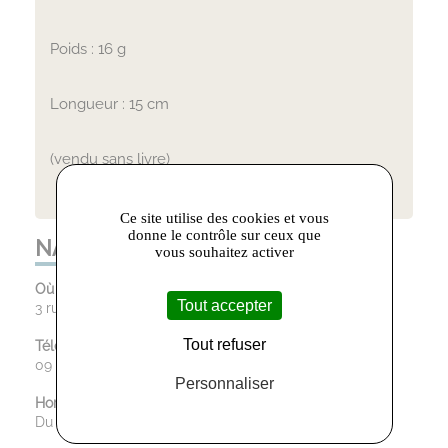
Poids : 16 g
Longueur : 15 cm
(vendu sans livre)
Ce site utilise des cookies et vous
donne le contrôle sur ceux que
NATHALIE PELLET BIJOUX :
vous souhaitez activer
Où trouver le magasin :
Tout accepter
3 rue Victor Hugo, Castres
Tout refuser
Téléphone :
09 85 24 98 55
Personnaliser
Horaires d’ouverture :
Du mardi au samedi : 10h00 - 12h30 / 14h30 - 19h00