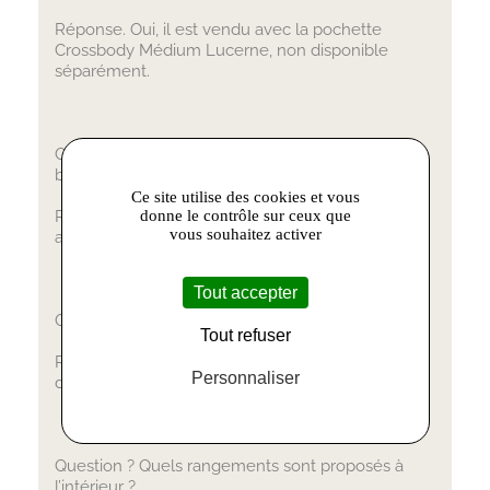
Réponse. Oui, il est vendu avec la pochette
Crossbody Médium Lucerne, non disponible
séparément.
Question ? Peut-on régler la longueur de la
bandoulière ?
Ce site utilise des cookies et vous
Réponse. Oui, la bandoulière est réglable et
donne le contrôle sur ceux que
vous souhaitez activer
amovible pour un porté personnalisé.
Tout accepter
Question ? Le sac dispose-t-il d’une garantie ?
Tout refuser
Réponse. Oui, le Cabaïa Crossbody M bénéficie
Personnaliser
d’une garantie à vie.
Question ? Quels rangements sont proposés à
l’intérieur ?