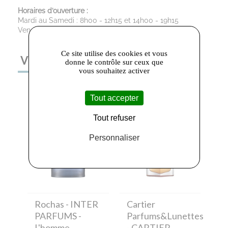
Horaires d’ouverture :
Mardi au Samedi : 8h00 - 12h15 et 14h00 - 19h15
Vendredi : 8h00 - 19h15
Ce site utilise des cookies et vous
VOUS AIMEREZ AUSSI
donne le contrôle sur ceux que
vous souhaitez activer
Tout accepter
Tout refuser
Personnaliser
Rochas
- INTER
Cartier
PARFUMS -
Parfums&Lunettes
L'homme
- CARTIER