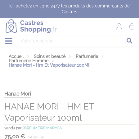
Panneau de gestion des cookies
Ici, achetez en ligne 24/7 les produits des commerçants de
Castres
Accueil
Soins et beauté
Parfumerie
Parfumerie Homme
Hanae Mori - Hm Et Vaporisateur 100Ml
Hanae Mori
HANAE MORI - HM ET
Vaporisateur 100ml
vendu par
PARFUMERIE MARYCA
75,00 €
TVA incluse