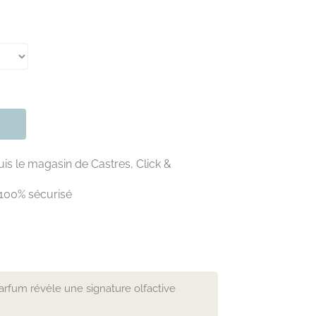
is le magasin de Castres, Click &
100% sécurisé
rfum révèle une signature olfactive