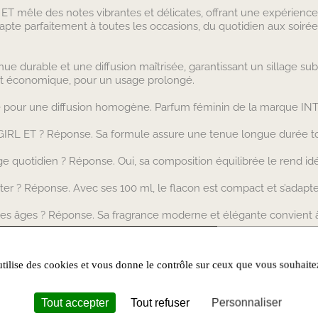
T mêle des notes vibrantes et délicates, offrant une expérience s
pte parfaitement à toutes les occasions, du quotidien aux soirée
durable et une diffusion maîtrisée, garantissant un sillage subt
e et économique, pour un usage prolongé.
que pour une diffusion homogène. Parfum féminin de la marque 
GIRL ET ? Réponse. Sa formule assure une tenue longue durée tou
ge quotidien ? Réponse. Oui, sa composition équilibrée le rend i
porter ? Réponse. Avec ses 100 ml, le flacon est compact et s’ada
 les âges ? Réponse. Sa fragrance moderne et élégante convient
utilise des cookies et vous donne le contrôle sur ceux que vous souhaite
Tout accepter
Tout refuser
Personnaliser