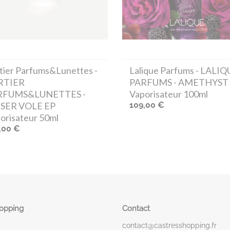
tier Parfums&Lunettes
-
Lalique Parfums
- LALIQ
RTIER
PARFUMS - AMETHYST
RFUMS&LUNETTES -
Vaporisateur 100ml
ISER VOLE EP
109,00 €
orisateur 50ml
,00 €
hopping
Contact
contact@castresshopping.fr