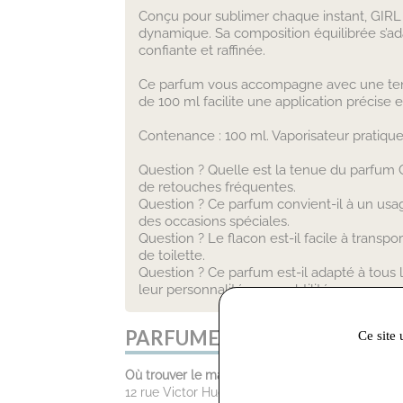
Conçu pour sublimer chaque instant, GIRL E
dynamique. Sa composition équilibrée s’ada
confiante et raffinée.
Ce parfum vous accompagne avec une tenue 
de 100 ml facilite une application précis
Contenance : 100 ml. Vaporisateur prati
Question ? Quelle est la tenue du parfum 
de retouches fréquentes.
Question ? Ce parfum convient-il à un usa
des occasions spéciales.
Question ? Le flacon est-il facile à trans
de toilette.
Question ? Ce parfum est-il adapté à tous
leur personnalité avec subtilité.
PARFUMERIE MARYCA :
Ce site 
Où trouver le magasin :
12 rue Victor Hugo 81100 castres