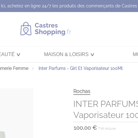
Ici, achetez en ligne 24/7 les produits des commerçants de Castres
EAUTÉ
MAISON & LOISIRS
M
umerie Femme
Inter Parfums - Girl Et Vaporisateur 100Ml
Rochas
INTER PARFUMS
Vaporisateur 10
100,00 €
TVA incluse