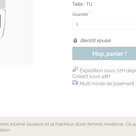
Taille : TU
Quantité
Bientôt épuisé
Hop, panier !
Expédition sous 72H depu
Collect sous 48H
Multi mode de paiement 
ml incarne l’audace et la fraîcheur d’une femme moderne. Ce pa
ation.