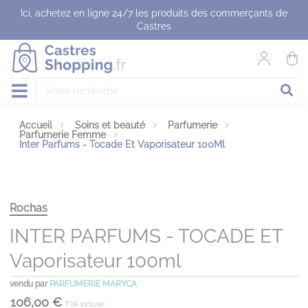
Panneau de gestion des cookies
Ici, achetez en ligne 24/7 les produits des commerçants de
Castres
Accueil
Soins et beauté
Parfumerie
Parfumerie Femme
Inter Parfums - Tocade Et Vaporisateur 100Ml
Rochas
INTER PARFUMS - TOCADE ET
Vaporisateur 100ml
vendu par
PARFUMERIE MARYCA
106,00 €
TVA incluse