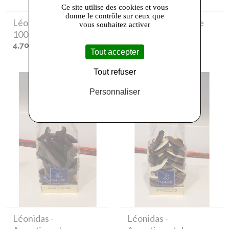
Ce site utilise des cookies et vous
donne le contrôle sur ceux que
Léonidas
- Tablette
Léonidas
- Tablette
vous souhaitez activer
100g lait
100g Noir 70%
4,70 €
4,70 €
Tout accepter
Tout refuser
Personnaliser
Léonidas
-
Léonidas
-